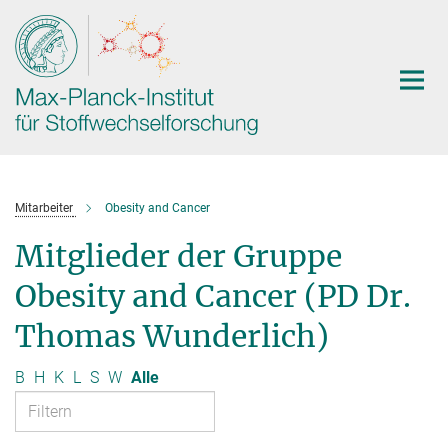
Hauptinhalt
Mitarbeiter
Obesity and Cancer
Mitglieder der Gruppe
Obesity and Cancer (PD Dr.
Thomas Wunderlich)
B
H
K
L
S
W
Alle