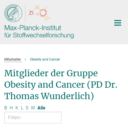
Hauptinhalt
Mitarbeiter
Obesity and Cancer
Mitglieder der Gruppe
Obesity and Cancer (PD Dr.
Thomas Wunderlich)
B
H
K
L
S
W
Alle