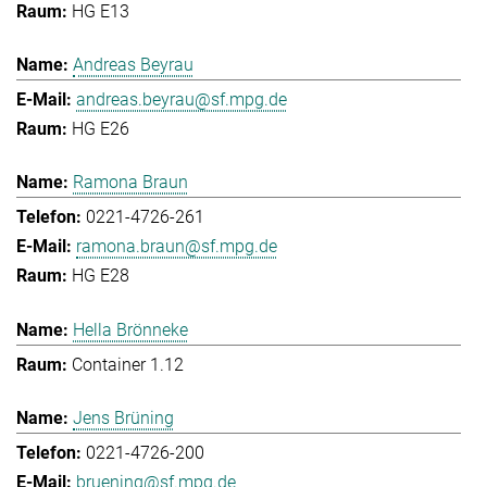
HG E13
Andreas Beyrau
andreas.beyrau@sf.mpg.de
HG E26
Ramona Braun
0221-4726-261
ramona.braun@sf.mpg.de
HG E28
Hella Brönneke
Container 1.12
Jens Brüning
0221-4726-200
bruening@sf.mpg.de