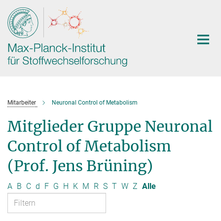
Hauptinhalt
Mitarbeiter
Neuronal Control of Metabolism
Mitglieder Gruppe Neuronal
Control of Metabolism
(Prof. Jens Brüning)
A
B
C
d
F
G
H
K
M
R
S
T
W
Z
Alle