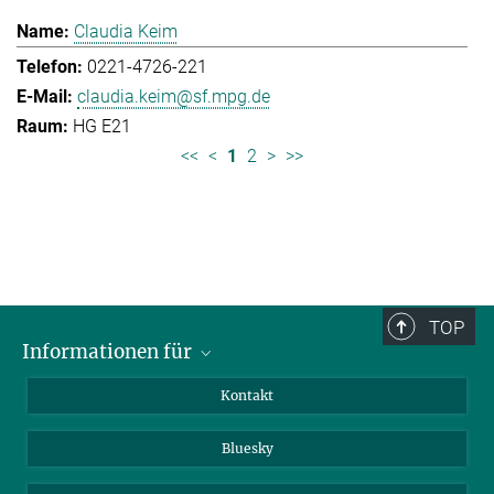
Claudia Keim
0221-4726-221
claudia.keim@sf.mpg.de
HG E21
<<
<
1
2
>
>>
TOP
Informationen für
Besucher:innen
Kontakt
Bewerbende
Bluesky
Forschende