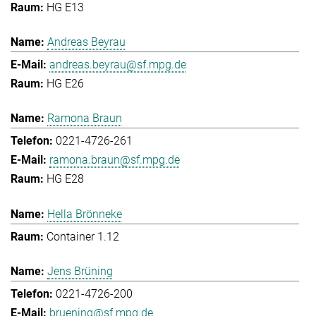
HG E13
Andreas Beyrau
andreas.beyrau@sf.mpg.de
HG E26
Ramona Braun
0221-4726-261
ramona.braun@sf.mpg.de
HG E28
Hella Brönneke
Container 1.12
Jens Brüning
0221-4726-200
bruening@sf.mpg.de