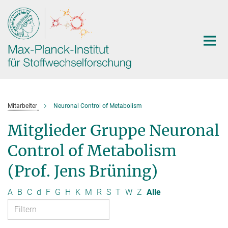
Hauptinhalt
Mitarbeiter
Neuronal Control of Metabolism
Mitglieder Gruppe Neuronal
Control of Metabolism
(Prof. Jens Brüning)
A
B
C
d
F
G
H
K
M
R
S
T
W
Z
Alle