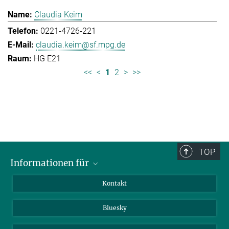
Claudia Keim
0221-4726-221
claudia.keim@sf.mpg.de
HG E21
<<
<
1
2
>
>>
TOP
Informationen für
Besucher:innen
Kontakt
Bewerbende
Bluesky
Forschende