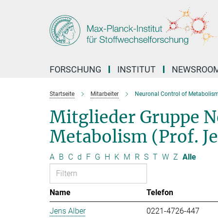
Hauptinhalt
FORSCHUNG
INSTITUT
NEWSROO
Startseite
Mitarbeiter
Neuronal Control of Metabolis
Mitglieder Gruppe N
Metabolism (Prof. J
A
B
C
d
F
G
H
K
M
R
S
T
W
Z
Alle
Name
Telefon
Jens Alber
0221-4726-447