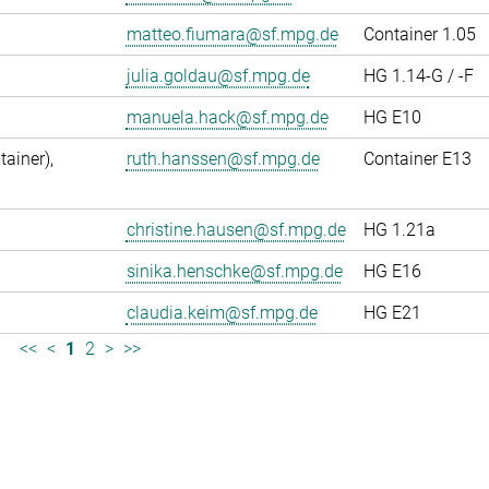
matteo.fiumara@sf.mpg.de
Container 1.05
julia.goldau@sf.mpg.de
HG 1.14-G / -F
manuela.hack@sf.mpg.de
HG E10
ainer),
ruth.hanssen@sf.mpg.de
Container E13
christine.hausen@sf.mpg.de
HG 1.21a
sinika.henschke@sf.mpg.de
HG E16
claudia.keim@sf.mpg.de
HG E21
<<
<
1
2
>
>>