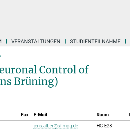
M
VERANSTALTUNGEN
STUDIENTEILNAHME
m
euronal Control of
ens Brüning)
Fax
E-Mail
Raum
jens.alber@sf.mpg.de
HG E28