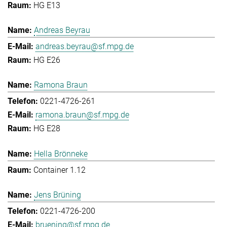
HG E13
Andreas Beyrau
andreas.beyrau@sf.mpg.de
HG E26
Ramona Braun
0221-4726-261
ramona.braun@sf.mpg.de
HG E28
Hella Brönneke
Container 1.12
Jens Brüning
0221-4726-200
bruening@sf.mpg.de