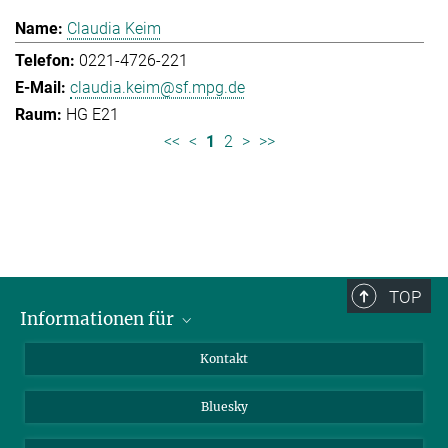
Claudia Keim
0221-4726-221
claudia.keim@sf.mpg.de
HG E21
<<
<
1
2
>
>>
TOP
Informationen für
Besucher:innen
Kontakt
Bewerbende
Bluesky
Forschende