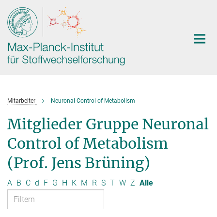
Hauptinhalt
Mitarbeiter
Neuronal Control of Metabolism
Mitglieder Gruppe Neuronal
Control of Metabolism
(Prof. Jens Brüning)
A
B
C
d
F
G
H
K
M
R
S
T
W
Z
Alle