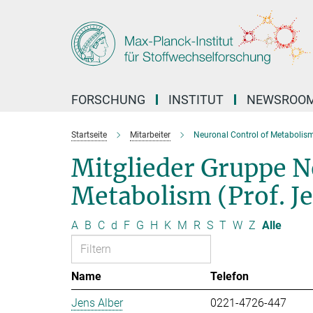
Hauptinhalt
FORSCHUNG
INSTITUT
NEWSROO
Startseite
Mitarbeiter
Neuronal Control of Metabolis
Mitglieder Gruppe N
Metabolism (Prof. J
A
B
C
d
F
G
H
K
M
R
S
T
W
Z
Alle
Name
Telefon
Jens Alber
0221-4726-447