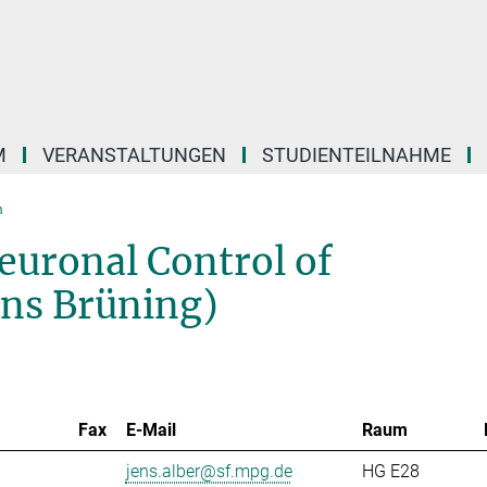
M
VERANSTALTUNGEN
STUDIENTEILNAHME
m
euronal Control of
ens Brüning)
Fax
E-Mail
Raum
jens.alber@sf.mpg.de
HG E28