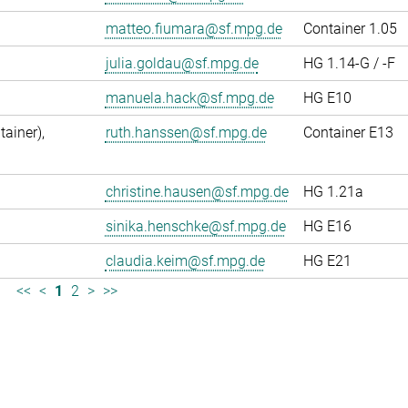
matteo.fiumara@sf.mpg.de
Container 1.05
julia.goldau@sf.mpg.de
HG 1.14-G / -F
manuela.hack@sf.mpg.de
HG E10
ainer),
ruth.hanssen@sf.mpg.de
Container E13
christine.hausen@sf.mpg.de
HG 1.21a
sinika.henschke@sf.mpg.de
HG E16
claudia.keim@sf.mpg.de
HG E21
<<
<
1
2
>
>>