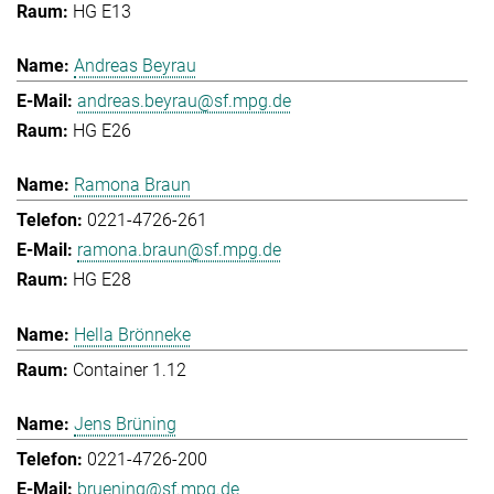
HG E13
Andreas Beyrau
andreas.beyrau@sf.mpg.de
HG E26
Ramona Braun
0221-4726-261
ramona.braun@sf.mpg.de
HG E28
Hella Brönneke
Container 1.12
Jens Brüning
0221-4726-200
bruening@sf.mpg.de