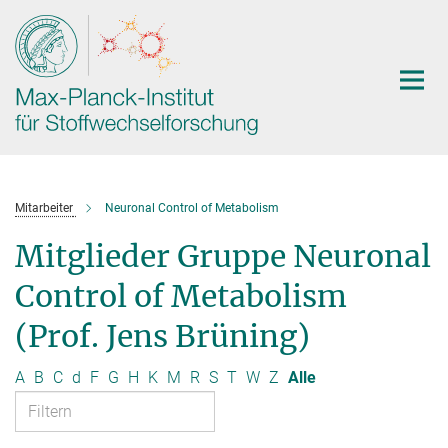
Hauptinhalt
Mitarbeiter
Neuronal Control of Metabolism
Mitglieder Gruppe Neuronal
Control of Metabolism
(Prof. Jens Brüning)
A
B
C
d
F
G
H
K
M
R
S
T
W
Z
Alle