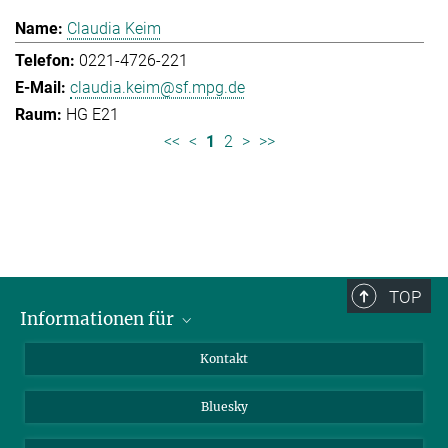
Claudia Keim
0221-4726-221
claudia.keim@sf.mpg.de
HG E21
<<
<
1
2
>
>>
TOP
Informationen für
Besucher:innen
Kontakt
Bewerbende
Bluesky
Forschende