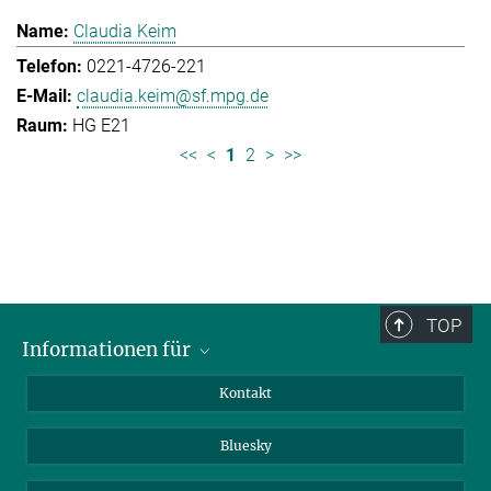
Claudia Keim
0221-4726-221
claudia.keim@sf.mpg.de
HG E21
<<
<
1
2
>
>>
TOP
Informationen für
Besucher:innen
Kontakt
Bewerbende
Bluesky
Forschende