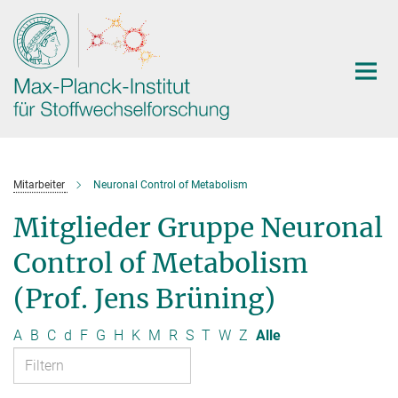
Hauptinhalt
Mitarbeiter
Neuronal Control of Metabolism
Mitglieder Gruppe Neuronal
Control of Metabolism
(Prof. Jens Brüning)
A
B
C
d
F
G
H
K
M
R
S
T
W
Z
Alle