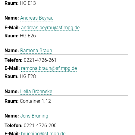
HG E13
Andreas Beyrau
andreas.beyrau@sf.mpg.de
HG E26
Ramona Braun
0221-4726-261
ramona.braun@sf.mpg.de
HG E28
Hella Brönneke
Container 1.12
Jens Brüning
0221-4726-200
bruening@sf.mpg.de