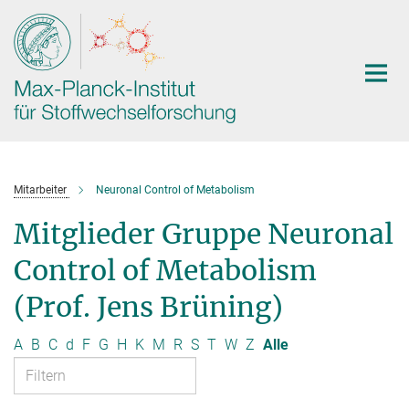
Hauptinhalt
Mitarbeiter
Neuronal Control of Metabolism
Mitglieder Gruppe Neuronal
Control of Metabolism
(Prof. Jens Brüning)
A
B
C
d
F
G
H
K
M
R
S
T
W
Z
Alle