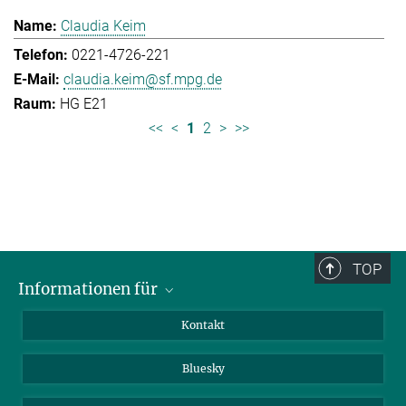
Claudia Keim
0221-4726-221
claudia.keim@sf.mpg.de
HG E21
<<
<
1
2
>
>>
TOP
Informationen für
Besucher:innen
Kontakt
Bewerbende
Bluesky
Forschende