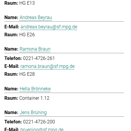
HG E13
Andreas Beyrau
andreas.beyrau@sf.mpg.de
HG E26
Ramona Braun
0221-4726-261
ramona.braun@sf.mpg.de
HG E28
Hella Brönneke
Container 1.12
Jens Brüning
0221-4726-200
bruening@sf.mpg.de