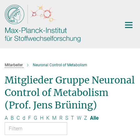
Hauptinhalt
Mitarbeiter
Neuronal Control of Metabolism
Mitglieder Gruppe Neuronal
Control of Metabolism
(Prof. Jens Brüning)
A
B
C
d
F
G
H
K
M
R
S
T
W
Z
Alle