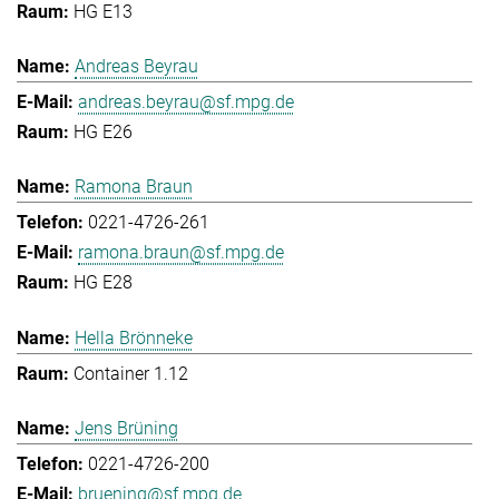
HG E13
Andreas Beyrau
andreas.beyrau@sf.mpg.de
HG E26
Ramona Braun
0221-4726-261
ramona.braun@sf.mpg.de
HG E28
Hella Brönneke
Container 1.12
Jens Brüning
0221-4726-200
bruening@sf.mpg.de