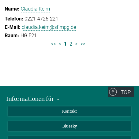
Claudia Keim
0221-4726-221
claudia.keim@sf.mpg.de
HG E21
<<
<
1
2
>
>>
TOP
Informationen für
Besucher:innen
Kontakt
Bewerbende
Bluesky
Forschende