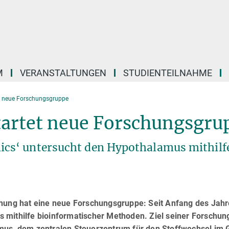
M
VERANSTALTUNGEN
STUDIENTEILNAHME
et neue Forschungsgruppe
tartet neue Forschungsgru
cs‘ untersucht den Hypothalamus mithilf
chung hat eine neue Forschungsgruppe: Seit Anfang des Jah
mithilfe bioinformatischer Methoden. Ziel seiner Forschung 
mus, dem zentralen Steuerzentrum für den Stoffwechsel im G