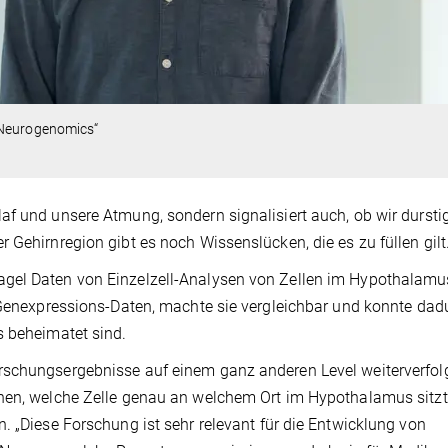
„Neurogenomics“
af und unsere Atmung, sondern signalisiert auch, ob wir dursti
 Gehirnregion gibt es noch Wissenslücken, die es zu füllen gilt
gel Daten von Einzelzell-Analysen von Zellen im Hypothalamus
t Genexpressions-Daten, machte sie vergleichbar und konnte dad
s beheimatet sind.
rschungsergebnisse auf einem ganz anderen Level weiterverfolg
chen, welche Zelle genau an welchem Ort im Hypothalamus sitzt
. „Diese Forschung ist sehr relevant für die Entwicklung von