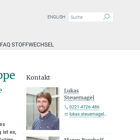
ENGLISH
FAQ STOFFWECHSEL
ppe
Kontakt
e
Lukas
Steuernagel
0221-4726-486
lukas.steuernagel@sf.mpg.de
res
ist es,
ehirn,
Maren Berghoff