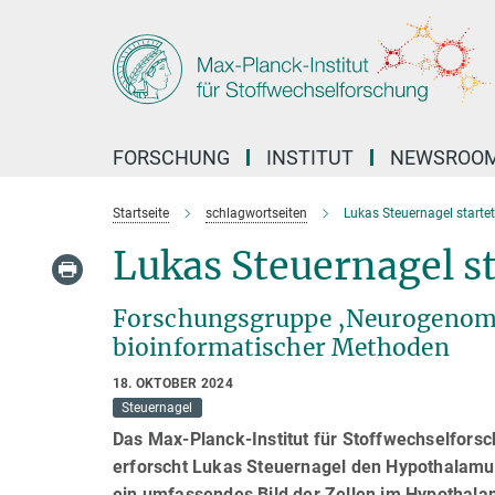
Hauptinhalt
FORSCHUNG
INSTITUT
NEWSROO
Startseite
schlagwortseiten
Lukas Steuernagel start
Lukas Steuernagel s
Forschungsgruppe ‚Neurogenomi
bioinformatischer Methoden
18. OKTOBER 2024
Steuernagel
Das Max-Planck-Institut für Stoffwechselfors
erforscht Lukas Steuernagel den Hypothalamus 
ein umfassendes Bild der Zellen im Hypothala