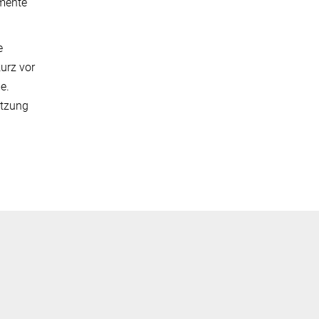
amente
e
urz vor
e.
ützung