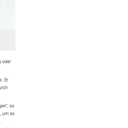
g oder
.
. Er
urch
en“, so
, um so