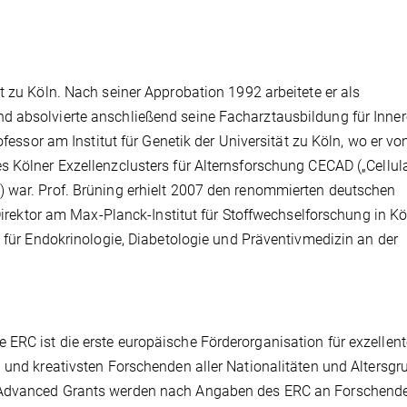
t zu Köln. Nach seiner Approbation 1992 arbeitete er als
d absolvierte anschließend seine Facharztausbildung für Inner
rofessor am Institut für Genetik der Universität zu Köln, wo er v
s Kölner Exzellenzclusters für Alternsforschung CECAD („Cellul
) war. Prof. Brüning erhielt 2007 den renommierten deutschen
 Direktor am Max-Planck-Institut für Stoffwechselforschung in Kö
k für Endokrinologie, Diabetologie und Präventivmedizin an der
ERC ist die erste europäische Förderorganisation für exzellent
n und kreativsten Forschenden aller Nationalitäten und Altersg
C Advanced Grants werden nach Angaben des ERC an Forschend