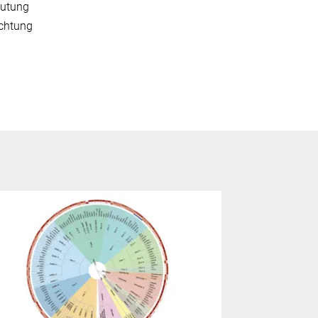
eutung
ichtung