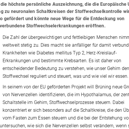
die höchste persönliche Auszeichnung, die die Europäische 
 zu neuronalen Schaltkreisen der Stoffwechselkontrolle wir
uro gefördert und könnte neue Wege für die Entdeckung von
 verbundene Stoffwechselerkrankungen eröffnen.
Die Zahl der übergewichtigen und fettleibigen Menschen nim
weltweit stetig zu. Dies macht sie anfälliger für damit verbun
Krankheiten wie Diabetes mellitus Typ 2, Herz-Kreislauf-
Erkrankungen und bestimmte Krebsarten. Es ist daher von
entscheidender Bedeutung zu verstehen, wie unser Gehirn de
Stoffwechsel reguliert und steuert, was und wie viel wir essen.
In seinem von der EU geförderten Projekt will Brüning neue G
von Nervenzellen identifizieren, die im Hypothalamus, der zen
Schaltstelle im Gehirn, Stoffwechselprozesse steuern. Dabei
konzentriert er sich besonders auf die Schaltkreise, die den 
vom Fasten zum Essen steuern und die bei der Entstehung v
r untersuchen, wie sich die Nervenzellen selbst verändern, wenn 