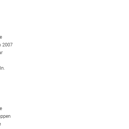
e
on 2007
ar
ln.
e
ruppen
e