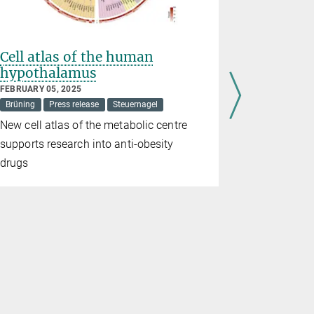
Cell atlas of the human
How bei
hypothalamus
to diabe
FEBRUARY 05, 2025
NOVEMBER 13
Brüning
Press release
Steuernagel
Brüning
New cell atlas of the metabolic centre
According t
supports research into anti-obesity
adults and
drugs
adolescents
living with
cases, exce
trigger. At 
Metabolism
Brüning is 
mechanisms
leads to in