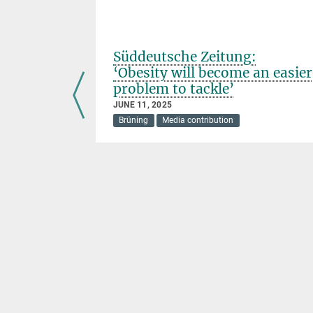
s
Süddeutsche Zeitung:
for
‘Obesity will become an easier
problem to tackle’
JUNE 11, 2025
e
Brüning
Media contribution
rons in the