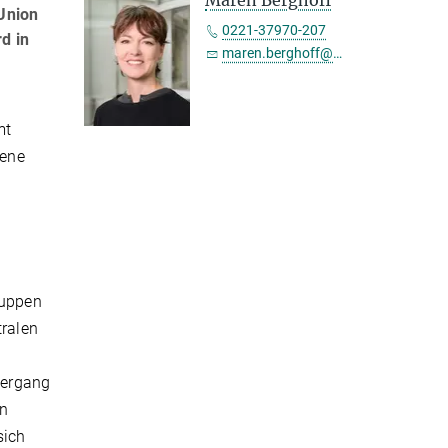
Maren Berghoff
Union
0221-37970-207
d in
maren.berghoff@sf.mpg.de
mt
dene
n
ruppen
tralen
Übergang
on
sich