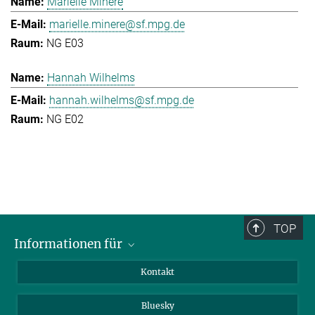
Marielle Minère
marielle.minere@sf.mpg.de
NG E03
Hannah Wilhelms
hannah.wilhelms@sf.mpg.de
NG E02
TOP
Informationen für
Besucher:innen
Kontakt
Bewerbende
Bluesky
Forschende