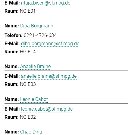
rituja.bisen@sf.mpg.de
NG E01
Diba Borgmann
0221-4726-634
diba.borgmann@sf.mpg.de
HG E14
Anaelle Braine
anaelle.braine@sf.mpg.de
NG E03
Leonie Cabot
leonie.cabot@sf.mpg.de
NG E02
Chao Ding