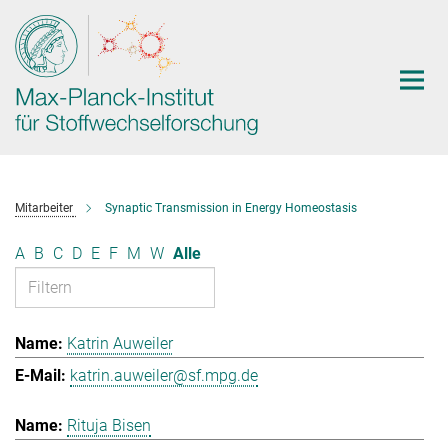
Hauptinhalt
Mitarbeiter
Synaptic Transmission in Energy Homeostasis
A
B
C
D
E
F
M
W
Alle
Katrin Auweiler
katrin.auweiler@sf.mpg.de
Rituja Bisen