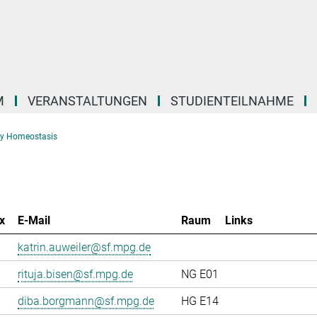
M
VERANSTALTUNGEN
STUDIENTEILNAHME
gy Homeostasis
x
E-Mail
Raum
Links
katrin.auweiler@sf.mpg.de
rituja.bisen@sf.mpg.de
NG E01
diba.borgmann@sf.mpg.de
HG E14