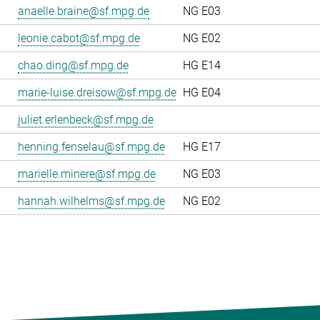
anaelle.braine@sf.mpg.de
NG E03
leonie.cabot@sf.mpg.de
NG E02
chao.ding@sf.mpg.de
HG E14
marie-luise.dreisow@sf.mpg.de
HG E04
juliet.erlenbeck@sf.mpg.de
henning.fenselau@sf.mpg.de
HG E17
marielle.minere@sf.mpg.de
NG E03
hannah.wilhelms@sf.mpg.de
NG E02