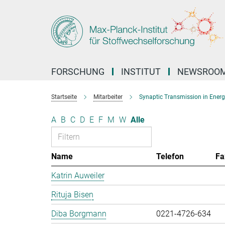
Hauptinhalt
FORSCHUNG
INSTITUT
NEWSROO
Startseite
Mitarbeiter
Synaptic Transmission in Ener
A
B
C
D
E
F
M
W
Alle
Name
Telefon
Fa
Katrin Auweiler
Rituja Bisen
Diba Borgmann
0221-4726-634