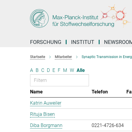
Hauptinhalt
FORSCHUNG
INSTITUT
NEWSROO
Startseite
Mitarbeiter
Synaptic Transmission in Ener
A
B
C
D
E
F
M
W
Alle
Name
Telefon
Fa
Katrin Auweiler
Rituja Bisen
Diba Borgmann
0221-4726-634