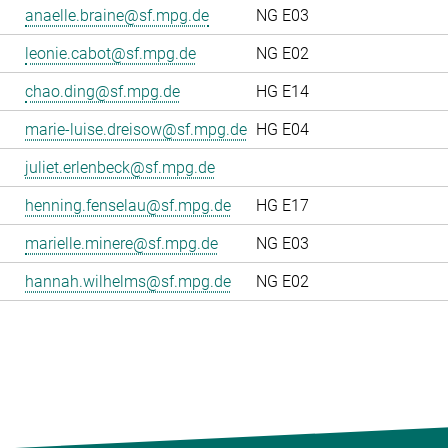
anaelle.braine@sf.mpg.de
NG E03
leonie.cabot@sf.mpg.de
NG E02
chao.ding@sf.mpg.de
HG E14
marie-luise.dreisow@sf.mpg.de
HG E04
juliet.erlenbeck@sf.mpg.de
henning.fenselau@sf.mpg.de
HG E17
marielle.minere@sf.mpg.de
NG E03
hannah.wilhelms@sf.mpg.de
NG E02