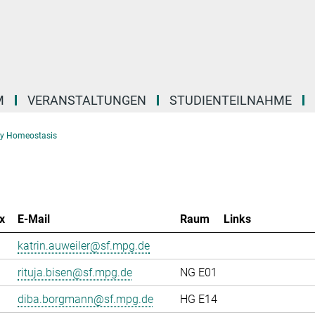
M
VERANSTALTUNGEN
STUDIENTEILNAHME
gy Homeostasis
x
E-Mail
Raum
Links
katrin.auweiler@sf.mpg.de
rituja.bisen@sf.mpg.de
NG E01
diba.borgmann@sf.mpg.de
HG E14