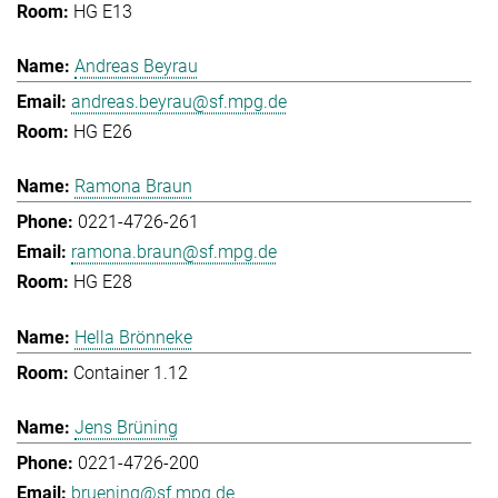
HG E13
Andreas Beyrau
andreas.beyrau@sf.mpg.de
HG E26
Ramona Braun
0221-4726-261
ramona.braun@sf.mpg.de
HG E28
Hella Brönneke
Container 1.12
Jens Brüning
0221-4726-200
bruening@sf.mpg.de