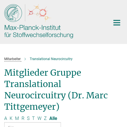
Hauptinhalt
Mitarbeiter
Translational Neurocircuitry
Mitglieder Gruppe
Translational
Neurocircuitry (Dr. Marc
Tittgemeyer)
A
K
M
R
S
T
W
Z
Alle