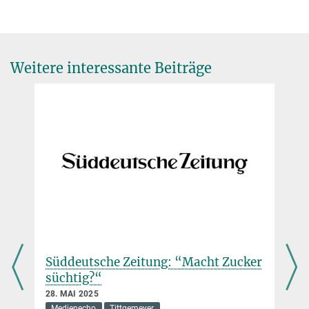
Weitere interessante Beiträge
Hunger ist Kopfsache
11. NOVEMBER 2024
Eine Vielzahl elektrischer und chemischer Signale sorgen dafür,
dass der Körper und das Gehirn in Fragen der Ernährung
gemeinsame Sache machen. Welche Folgen diese „Absprachen“
haben, untersucht Marc Tittgemeyer am Max-Planck-Institut für
Stoffwechselforschung in Köln
r
Die Zeit: “Wie uns die Zucker-Fett-
Dessertmagen entsteht im Gehirn
Kombi beherrscht”
26. MAI 2025
8. FEBRUAR 2025
Nervenzellen, die uns signalisieren, dass wir satt sind, machen