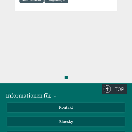
Medienecho
Tittgemeyer
auch Lust auf Süßes
Wie Übergewicht zu Diabetes führt
13. NOVEMBER 2024
Laut WHO leiden in Europa bereits mehr als 64 Millionen
Erwachsene sowie 300.000 Kinder und Jugendliche an Diabetes.
Auslöser ist in 90 Prozent der Fälle Übergewicht
Was ist Stoffwechsel?
◼
Warum werden immer mehr Menschen fettleibig? Und welche
TOP
gesundheitlichen Folgen kann das haben? Hier beantworten wir
Informationen für
die wichtigsten Fragen rund um den Stoffwechsel
Besucher:innen
Kontakt
mehr
Bewerbende
Bluesky
Forschende